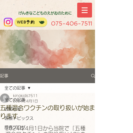
げんきなこどものえがおのために
WEB予約
075-406-7511
記事
全ての記事
kinokids7511
全ての記事
2024年4月1日
五種混合ワクチンの取り扱いが始ま
お知らせ
ります
医療トピックス
院長ブログ
2024年4月1日から当院で「五種