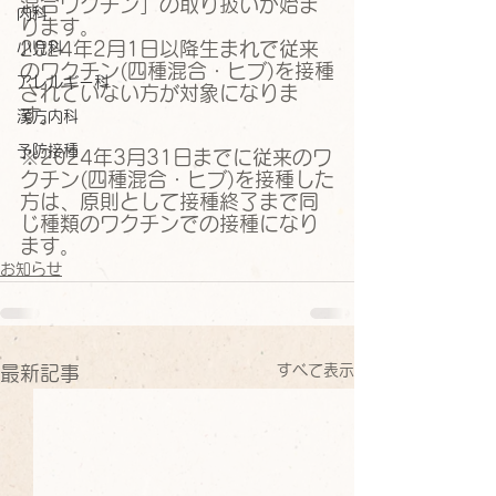
混合ワクチン」の取り扱いが始ま
内科
ります。
2024年2月1日以降生まれで従来
小児科
のワクチン(四種混合・ヒブ)を接種
アレルギー科
されていない方が対象になりま
す。
漢方内科
予防接種
※2024年3月31日までに従来のワ
クチン(四種混合・ヒブ)を接種した
方は、原則として接種終了まで同
じ種類のワクチンでの接種になり
ます。
お知らせ
すべて表示
最新記事