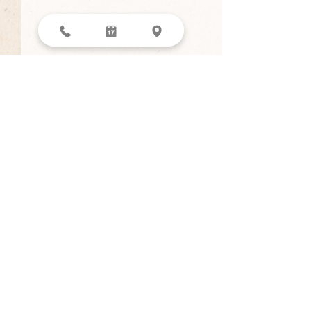
医療DX推進体
お知らせ
当院では、医療D
​きの小児科医院
し、オンライン資
夏季休診のおしらせ
京都市右京区嵯峨鳥居本仏餉田町24-1
り患者様の 同意
075-406-7511
て、受診歴・薬剤
sitemap
健診情報等を取得
Copyright©
2012-2024
Kino Clinic. All Rights Reserved.
に活用しておりま