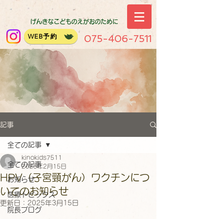
げんきなこどものえがおのために
WEB予約
075-406-7511
記事
全ての記事
kinokids7511
全ての記事
2025年2月15日
HPV（子宮頸がん）ワクチンにつ
お知らせ
いてのお知らせ
医療トピックス
更新日：
2025年3月15日
院長ブログ