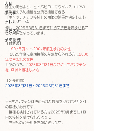
内科
厚生労働省より、ヒトパピローマウイルス（HPV）
感染症の予防接種を公費で接種できる
小児科
「キャッチアップ接種」の期限の延長が決定しまし
アレルギー科
た。
但し、
2025年3月31日までに初回接種を済ませる
こ
漢方内科
とが条件となっています。
予防接種
【対象者】
・
1997年度～ ～2007年度生まれの女性
・ 2025年度に定期接種の対象から外れる方…
2008
年度生まれの女性
上記のうち、
2025年3月31日までにHPVワクチン
を1回以上接種した方
【延長期間】
2025年3月31日～2026年3月31日まで
※HPVワクチンは決められた間隔を空けて合計3回
の接種が必要です。
　接種を検討されている方は2025年3月までに1回
目の接種を受けられるように
　お早めのご予約をお願い致します。