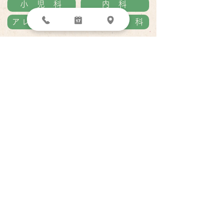
小 児 科
内 科
アレルギー科
漢 方 内 科
予防接種
vaccination
スケジュール
/
ワクチン
schedule
vacctination
こどもの感染症
INFECTION
こどもがよくかかる病気・感染症