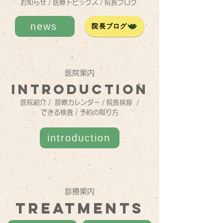
お知らせ
/
医療トピックス
/
院長ブログ
news
院長ブログ
​医院案内
introduction
医院紹介
/
診療カレンダー
/
院長挨拶
/
できる検査
/
予約の取り方
introduction
診療案内
TREATMENTS