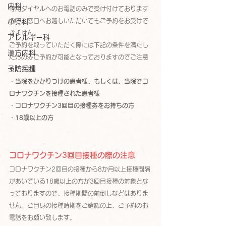
内科
専用ダイヤルへのお電話のみで受け付けております
ので、窓口へお越しいただいてもご予約をお受けで
小児科
きません。
アレルギー科
ご予約を取っていただく際には下記の条件を満たし
漢方内科
た方のみご予約が可能となっておりますのでご注意
予防接種
ください。
・当院をかかりつけの患者様、もしくは、当院でコ
ロナワクチンを接種された患者様
・コロナワクチン3回目の接種券をお持ちの方
・18歳以上の方
コロナワクチン3回目接種の際の注意
コロナワクチン2回目の接種から8か月以上接種間隔
があいている18歳以上の方が3回目接種の対象とな
っておりますので、接種期間の前倒しなどはありま
せん。ご自身の接種時期をご確認の上、ご予約のお
電話をお願い致します。