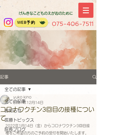
げんきなこどものえがおのために
WEB予約
075-406-7511
記事
全ての記事
yuko kino
全ての記事
2021年12月14日
コロナワクチン3回目の接種につい
お知らせ
て
医療トピックス
2022年1月14日（金）からコロナワクチン3回目接
院長ブログ
種をご希望の方のご予約の受付を開始いたします。