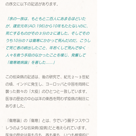
の序文に以下の記述があります。
「余の一族は、もともと二百人にあまるほどいた
が、建安元年(AD.196)から10年もたたないのに、
死亡するものがその３分の２に達した。そしてその
うち10分の７は傷寒にかかって死んだのだ。こうし
て死亡者の続出したこと、年若くして死んでゆく
人々を救う手段のなかったことを嘆じ、発奮して
「傷寒雑病論」を著した……」
この伝染病の記述は、後の研究で、紀元２～３世紀
の頃、インドに発生し、ヨーロッパと中国を同時に
襲った数々の「大疫」のひとつと一致しています。
医学の歴史の中心は洋の東西を問わず疫病の制圧に
ありました。
「傷寒論」の「傷寒」とは、今でいう腸チフスやコ
レラのような伝染病(疫病)だと考えられています。
医学の歴史は昔も今も、西も東も、いつも根源的に