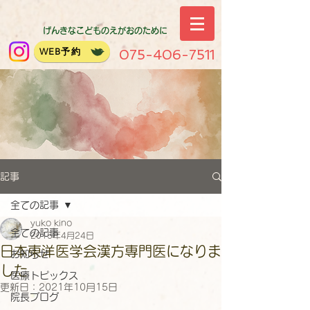
げんきなこどものえがおのために
WEB予約
075-406-7511
記事
全ての記事
yuko kino
全ての記事
2015年4月24日
日本東洋医学会漢方専門医になりま
お知らせ
した
医療トピックス
更新日：
2021年10月15日
院長ブログ