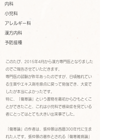
内科
小児科
アレルギー科
漢方内科
予防接種
このたび、2015年4月から漢方専門医となりました
のでご報告させていただきます。
専門医の試験が昨年あったのですが、日頃触れてい
る生薬やエキス剤を原点に戻って勉強でき、大変で
したが本当によかったです。
特に、「傷寒論」という書物を最初からひもとくこ
とができたこと、これは小児科で感染症を見ている
者にとってはとても大きい出来事でした。
「傷寒論」の作者は、張仲景は西暦300年代に生ま
れた人です。張仲景の著作とされる「傷寒雑病論」