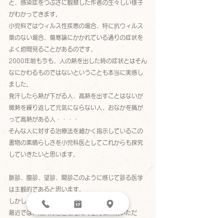
と、感染症をつぶさに観察した作者の生々しい様子
がわかってきます。
小児科ではウィルス性疾患の場合、特に抗ウィルス
薬のない場合、傷寒論にかかれている通りの症状を
よく垣間見ることがあるのです。
2000年前も今も、人の熱を出した時の症状とはそん
なにかわるものではないということも本当に実感し
ました。
発汗したら熱が下がる人、高熱を出すことはないが
微熱を繰り返して元気にならない人、おなかを痛が
って高熱がある人・・・・
そんな人に対する治療法を細かく指示しているこの
書物の素晴らしさを小児科医としてこれからも探究
していきたいと思います。
脈診、腹診、望診、聞診このように感じて診る医学
は主観的であると思います。
しかし、人に触れる基本であると思います。
最近では、成人の患者様もたくさんご来院いただ