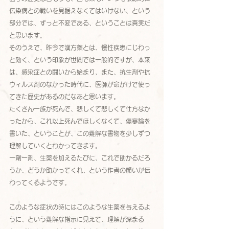
伝染病との戦いを見据えなくてはいけない、という
部分では、ずっと不変である、ということは真実だ
と思います。
そのうえで、昨今で漢方薬とは、慢性疾患にじわっ
と効く、という印象が世間では一般的ですが、本来
は、感染症との闘いから始まり、また、抗生剤や抗
ウィルス剤のなかった時代に、医師が命がけで使っ
てきた歴史があるのだなあと思います。
たくさん一族が死んで、悲しくて悲しくて仕方なか
ったから、これ以上死んでほしくなくて、傷寒論を
書いた、ということが、この難解な書物を少しずつ
理解していくとわかってきます。
一剤一剤、生薬を加えるたびに、これで助かるだろ
うか、どうか助かってくれ、という作者の願いが伝
わってくるようです。
このような症状の時にはこのような生薬を与えるよ
うに、という難解な指示に見えて、理解が深まる